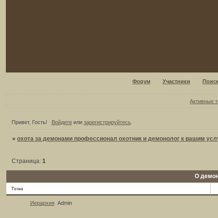
Форум
Участники
Поис
Активные 
Привет, Гость!
Войдите
или
зарегистрируйтесь
.
»
охота за демонами профессионал охотник и демонолог к вашим усл
Страница:
1
О демо
Тема
Иерархия
Admin