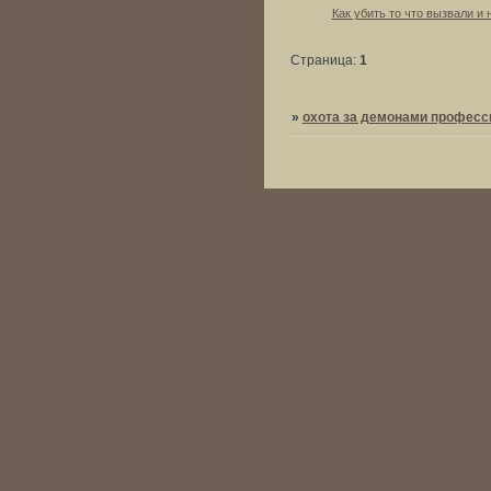
Как убить то что вызвали и 
Страница:
1
»
охота за демонами професси