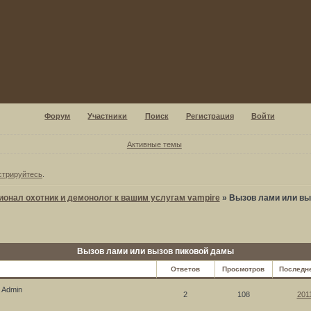
Форум
Участники
Поиск
Регистрация
Войти
Активные темы
стрируйтесь
.
онал охотник и демонолог к вашим услугам vampire
»
Вызов лами или вы
Вызов лами или вызов пиковой дамы
Ответов
Просмотров
Последн
Admin
2
108
201