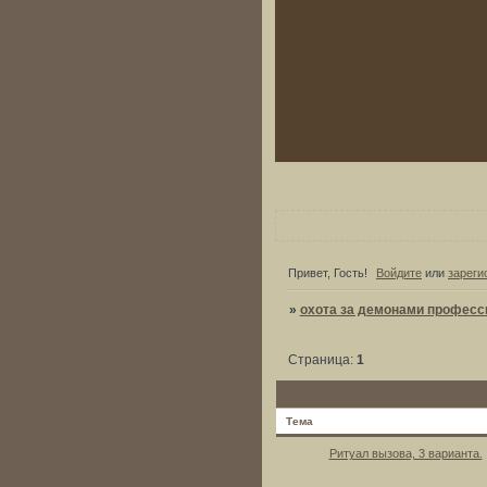
Привет, Гость!
Войдите
или
зареги
»
охота за демонами професси
Страница:
1
Тема
Ритуал вызова, 3 варианта.