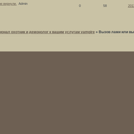
не вернули.
Admin
0
58
201
онал охотник и демонолог к вашим услугам vampire
»
Вызов лами или вы